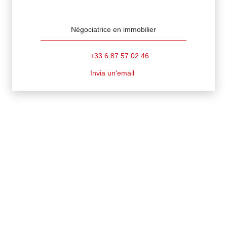
Fanny EYME
Négociatrice en immobilier
+33 6 87 57 02 46
Invia un'email
TI INTERESSA QUESTA PROPRIETÀ?
Contattaci
Compila il modulo, ti risponderemo il prima possibile.
Nome di battesimo