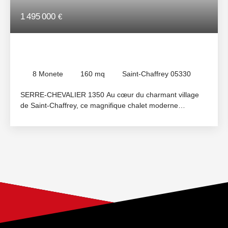
1 495 000
€
Chalet in vendita, 8 parti - Saint-Chaffrey
05330
8
Monete
160
mq
Saint-Chaffrey 05330
SERRE-CHEVALIER 1350 Au cœur du charmant village
de Saint-Chaffrey, ce magnifique chalet moderne
d’environ 230m² dont 160m² habitables vous séduira de
par son environnement calme, sa vue panoramique et
son ensoleillement optimal. A deux pas de la navette
skieurs, il offre de très belles prestations dans un état
irréprochable. Au rez-de-chaussée, vous trouverez : une
entrée, un dressing/buanderie, une spacieuse pièce de
vie baignée de lumière avec poêle à granulés, un séjour
avec cuisine moderne et entièrement équipée, le tout
donnant sur une belle terrasse abritée. Un cellier, une
chambre parentale avec sa salle d'eau privative et des wc
indépendants. A l'étage, une mezzanine ouverte sur la