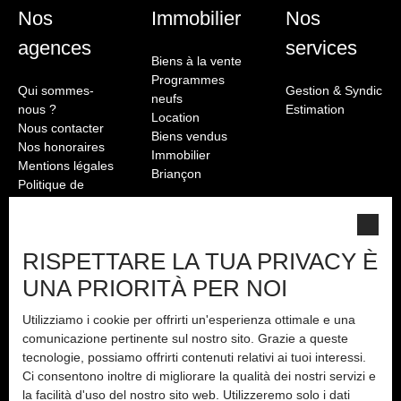
Nos
Immobilier
Nos
agences
services
Biens à la vente
Programmes
Qui sommes-
Gestion & Syndic
neufs
nous ?
Estimation
Location
Nous contacter
Biens vendus
Nos honoraires
Immobilier
Mentions légales
Briançon
Politique de
confidentialité
Plan du site
RISPETTARE LA TUA PRIVACY È
UNA PRIORITÀ PER NOI
Utilizziamo i cookie per offrirti un'esperienza ottimale e una
comunicazione pertinente sul nostro sito. Grazie a queste
tecnologie, possiamo offrirti contenuti relativi ai tuoi interessi.
Ci consentono inoltre di migliorare la qualità dei nostri servizi e
la facilità d'uso del nostro sito web. Utilizzeremo solo i dati