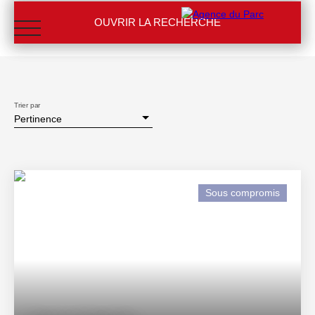
OUVRIR LA RECHERCHE
Type d'offre
Vente
Type de bien
Stationnement
Trier par
Localisation
Pertinence
Briançon (05100)
ACCUEIL
NOS AGENCES
IMMOBILIER
GESTION & SYN
Budget max (€)
MON ESPACE
Surface min (m²)
Sous compromis
RECHERCHER