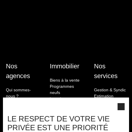
Nos
Immobilier
Nos
agences
services
Biens à la vente
Programmes
Qui sommes-
Gestion & Syndic
neufs
nous ?
Estimation
Location
Nous contacter
Biens vendus
Nos honoraires
Immobilier
Mentions légales
LE RESPECT DE VOTRE VIE
Briançon
Politique de
PRIVÉE EST UNE PRIORITÉ
confidentialité