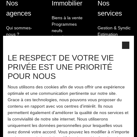
Nos
Immobilier
Nos
agences
services
Biens à la vente
Programmes
Qui sommes-
Gestion & Syndic
neufs
nous ?
Estimation
Location
Nous contacter
Biens vendus
Nos honoraires
Immobilier
Mentions légales
LE RESPECT DE VOTRE VIE
Briançon
Politique de
PRIVÉE EST UNE PRIORITÉ
confidentialité
Plan du site
POUR NOUS
Nous utilisons des cookies afin de vous offrir une expérience
optimale et une communication pertinente sur notre site.
Grace à ces technologies, nous pouvons vous proposer du
contenu en rapport avec vos centres d'intérêt. Ils nous
permettent également d'améliorer la qualité de nos services et
la convivialité de notre site internet. Nous utiliserons
uniquement les données personnelles pour lesquelles vous
avez donné votre accord. Vous pouvez les modifier à n'importe