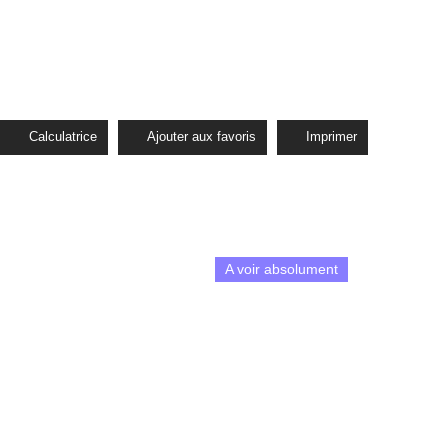
Calculatrice
Ajouter aux favoris
Imprimer
A voir absolument