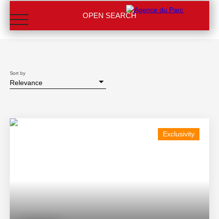
OPEN SEARCH
Type of offer
Sale
Type of property
House
Sort by
Location
Relevance
Val-des-Prés (05100)
HOME
OUR AGENCIES
IMMOBILIER
RENTAL MANAGE
Max budget (€)
MON ESPACE
Min area (m²)
Exclusivity
SEARCH