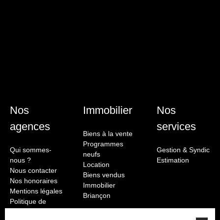
lots d'une copropriété horizontale de deux maisons
mitoyennes sans charges de copropriété. Il est chauffé de
manière individuelle par une pompe à chaleur et dispose
d'un poêle à bois en complément.
Nos
Immobilier
Nos
agences
services
Biens à la vente
Programmes
Qui sommes-
Gestion & Syndic
neufs
nous ?
Estimation
Location
Nous contacter
Biens vendus
Nos honoraires
Immobilier
Mentions légales
Briançon
Politique de
confidentialité