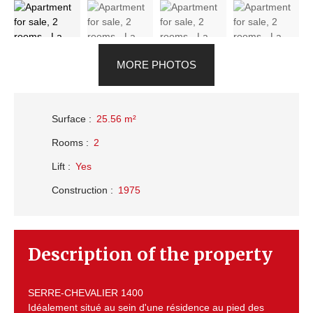
MORE PHOTOS
Surface
:
25.56
m²
Rooms
:
2
Lift
:
Yes
Construction
:
1975
Description of the property
SERRE-CHEVALIER 1400
Idéalement situé au sein d'une résidence au pied des