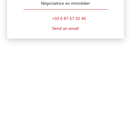
Négociatrice en immobilier
+33 6 87 57 02 46
Send an email
INTERESTED IN THIS PROPERTY?
Contact us
Please fill out the form, we will get back to you as soon as
possible.
First name