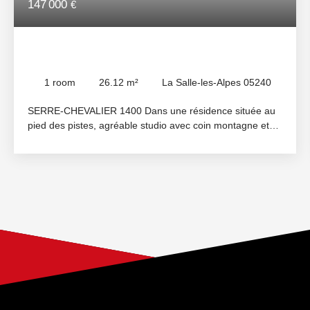
147 000
€
Studio for sale, 1 room - La Salle-les-
Alpes 05240
1
room
26.12
m²
La Salle-les-Alpes 05240
SERRE-CHEVALIER 1400 Dans une résidence située au
pied des pistes, agréable studio avec coin montagne et
balcon Sud-Est idéal en toutes saisons. Il comprend : une
entrée avec un coin montagne et placard de rangement,
une salle d'eau/wc, un séjour lumineux avec kitchenette
équipée et un balcon ensoleillé bénéficiant d'une très
belle vue sur le jardin de copropriété. Annexes : un casier
à skis et une cave. Ne tardez-pas !