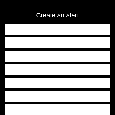
Create an alert
First name
Last name
Email
Type of offer
Sale
Type of property
Apartment
Location
La Salle-les-Alpes 05240
Max budget (€)