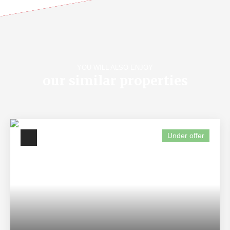
YOU WILL ALSO ENJOY
our similar properties
Under offer